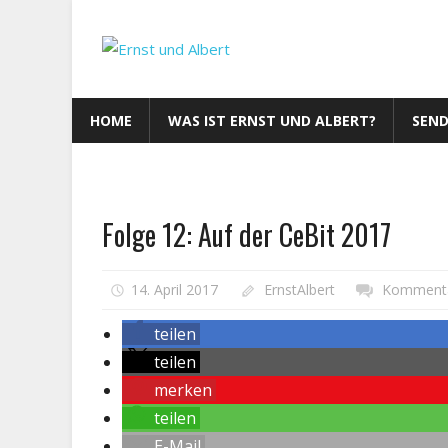
Zum
Inhalt
springen
Ernst
und
HOME
WAS IST ERNST UND ALBERT?
SEND
Albert
Folge 12: Auf der CeBit 2017
14. April 2017
ErnstAlbert
Kommentar
teilen
teilen
merken
teilen
E-Mail