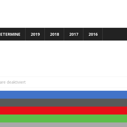
ETERMINE
2019
2018
2017
2016
für
e deaktiviert
Folge
12:
Auf
der
CeBit
2017