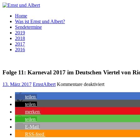
Zum
Inhalt
Ernst
Home
springen
und
Was ist Ernst und Albert?
Albert
Sendetermine
2019
2018
2017
2016
Folge 11: Karneval 2017 im Deutschen Viertel von Ri
für
13. März 2017
ErnstAlbert
Kommentare deaktiviert
Folge
11:
teilen
Karneval
teilen
2017
merken
im
Deutschen
teilen
Viertel
E-Mail
von
RSS-feed
Rio