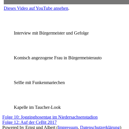
Dieses Video auf YouTube ansehen
.
Interview mit Bürgermeister und Gefolge
Komisch angezogene Frau in Bürgermeisterauto
Selfie mit Funkenmariechen
Kapelle im Taucher-Look
Beitragsnavigation
Vorheriger
Folge 10: Jogginghosentag im Niedersachsenstadion
Beitrag:
Nächster
Folge 12: Auf der CeBit 2017
Beitrag:
Powered by Ernst und Albert (
Impressum
,
Datenschutzerklärung
)